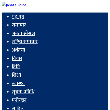
गृह पृष्ठ
समाचार
जनता स्पेसल
राष्ट्रिय समाचार
अर्थतन्त्र
विचार
टिभि
शिक्षा
स्वास्थ्य
सूचना प्रविधि
मनोरञ्जन
साहित्य