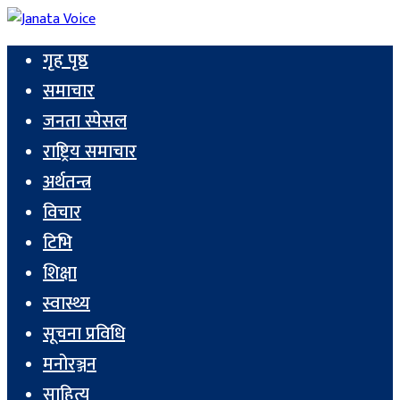
गृह पृष्ठ
समाचार
जनता स्पेसल
राष्ट्रिय समाचार
अर्थतन्त्र
विचार
टिभि
शिक्षा
स्वास्थ्य
सूचना प्रविधि
मनोरञ्जन
साहित्य