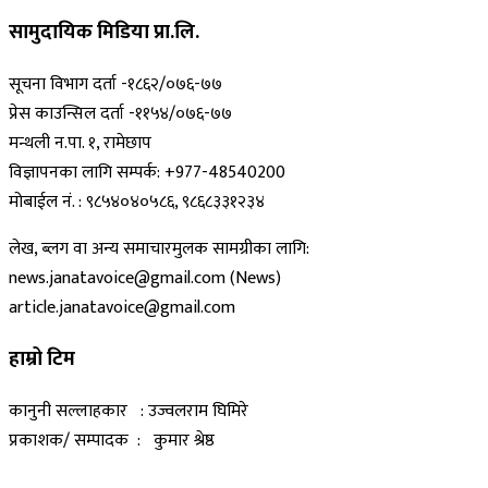
सामुदायिक मिडिया प्रा.लि.
सूचना विभाग दर्ता -१८६२/०७६-७७
प्रेस काउन्सिल दर्ता -११५४/०७६-७७
मन्थली न.पा. १, रामेछाप
विज्ञापनका लागि सम्पर्क: +977-48540200
मोबाईल नं. : ९८५४०४०५८६, ९८६८३३१२३४
लेख, ब्लग वा अन्य समाचारमुलक सामग्रीका लागि:
news.janatavoice@gmail.com (News)
article.janatavoice@gmail.com
हाम्रो टिम
कानुनी सल्लाहकार : उज्वलराम घिमिरे
प्रकाशक/ सम्पादक : कुमार श्रेष्ठ