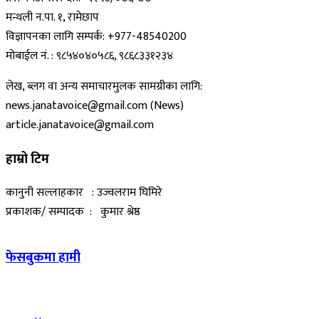
मन्थली न.पा. १, रामेछाप
विज्ञापनका लागि सम्पर्क: +977-48540200
मोबाईल नं. : ९८५४०४०५८६, ९८६८३३१२३४
लेख, ब्लग वा अन्य समाचारमुलक सामग्रीका लागि:
news.janatavoice@gmail.com (News)
article.janatavoice@gmail.com
हाम्रो टिम
कानुनी सल्लाहकार : उज्वलराम घिमिरे
प्रकाशक/ सम्पादक : कुमार श्रेष्ठ
फेसबुकमा हामी