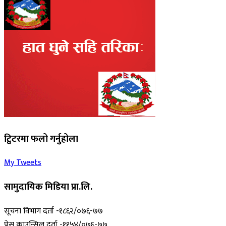
ट्विटरमा फलो गर्नुहोला
My Tweets
सामुदायिक मिडिया प्रा.लि.
सूचना विभाग दर्ता -१८६२/०७६-७७
प्रेस काउन्सिल दर्ता -११५४/०७६-७७