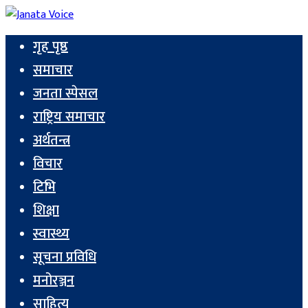
गृह पृष्ठ
समाचार
जनता स्पेसल
राष्ट्रिय समाचार
अर्थतन्त्र
विचार
टिभि
शिक्षा
स्वास्थ्य
सूचना प्रविधि
मनोरञ्जन
साहित्य