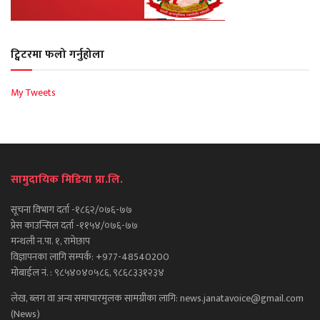
ट्विटरमा फलो गर्नुहोला
My Tweets
सामुदायिक मिडिया प्रा.लि.
सूचना विभाग दर्ता -१८६२/०७६-७७
प्रेस काउन्सिल दर्ता -११५४/०७६-७७
मन्थली न.पा. १, रामेछाप
विज्ञापनका लागि सम्पर्क: +977-48540200
मोबाईल नं. : ९८५४०४०५८६, ९८६८३३१२३४
लेख, ब्लग वा अन्य समाचारमुलक सामग्रीका लागि: news.janatavoice@gmail.com
(News)