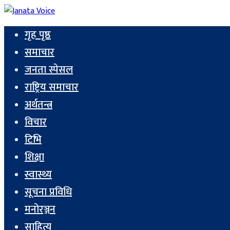
गृह पृष्ठ
समाचार
जनता स्पेसल
राष्ट्रिय समाचार
अर्थतन्त्र
विचार
टिभि
शिक्षा
स्वास्थ्य
सूचना प्रविधि
मनोरञ्जन
साहित्य