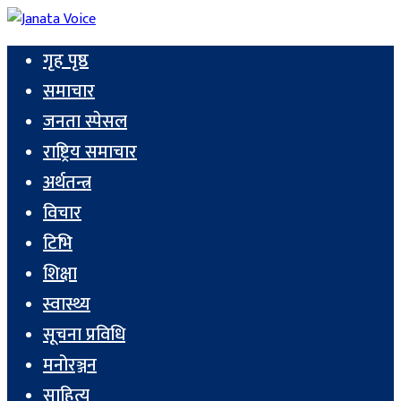
गृह पृष्ठ
समाचार
जनता स्पेसल
राष्ट्रिय समाचार
अर्थतन्त्र
विचार
टिभि
शिक्षा
स्वास्थ्य
सूचना प्रविधि
मनोरञ्जन
साहित्य