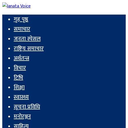
गृह पृष्ठ
समाचार
जनता स्पेसल
राष्ट्रिय समाचार
अर्थतन्त्र
विचार
टिभि
शिक्षा
स्वास्थ्य
सूचना प्रविधि
मनोरञ्जन
साहित्य