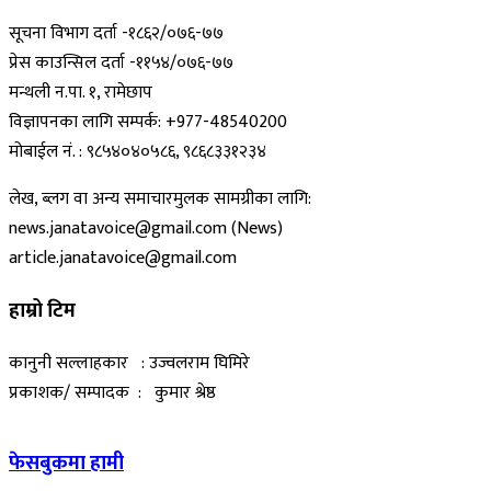
सूचना विभाग दर्ता -१८६२/०७६-७७
प्रेस काउन्सिल दर्ता -११५४/०७६-७७
मन्थली न.पा. १, रामेछाप
विज्ञापनका लागि सम्पर्क: +977-48540200
मोबाईल नं. : ९८५४०४०५८६, ९८६८३३१२३४
लेख, ब्लग वा अन्य समाचारमुलक सामग्रीका लागि:
news.janatavoice@gmail.com (News)
article.janatavoice@gmail.com
हाम्रो टिम
कानुनी सल्लाहकार : उज्वलराम घिमिरे
प्रकाशक/ सम्पादक : कुमार श्रेष्ठ
फेसबुकमा हामी