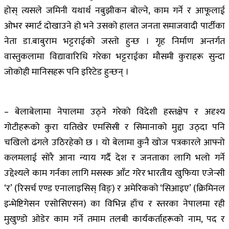
होस् त्यसले जमिनी यथार्थ नबुझीकन बोल्ने, काम गर्ने र आफूलाई
ओभर स्मार्ट दोखाउने हो भने उसको हालत जनता समाजवादी पार्टीका
नेता डा.बाबुराम भट्टराईको जस्तो हुन्छ । गृह निर्माण अन्तर्गत
वास्तुकलामा विद्यावारिधि गरेका भट्टराईका मौसमी कुराहरू सुन्दा
जोकोही मानिसहरू पनि इरिटेड हुन्छन् ।
– बेलाबेलामा नेपालमा उठ्ने गरेको विदेशी हस्तक्षेप र अदृश्य
गोटीहरूको कुरा यतिखेर एमसिसी र सिमानाको मुद्दा उठ्दा पनि
चखिलो ढंगले उठिरहेको छ । यो बेलामा कुनै खोज पत्रकारले आफ्नो
कलमलाई सोरै आना न्याय गर्दै देश र जनताका लागि भलो गर्ने
उद्देश्यले काम गर्नका लागि मसस्क आँट गरेर भारतीय खुफिया एजेन्सी
‘र’ (रिसर्च एण्ड एनालाइसिस् विङ्) र अमेरिकको ‘सिआइए’ (क्रिमिनल
इन्भेष्टिगेसन एसोसिएसन) का विभिन्न हाँच र स्तरका नेपालमा रही
मुखुण्डो ओडेर काम गर्ने तमाम तलबी कार्यकर्ताहरूको नाम, पद र