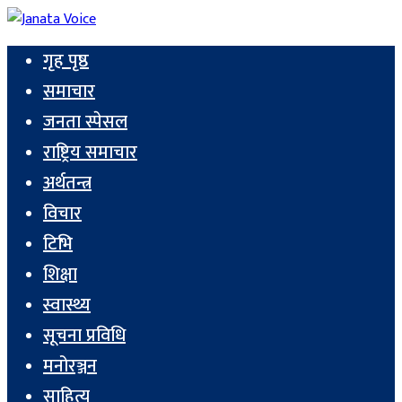
गृह पृष्ठ
समाचार
जनता स्पेसल
राष्ट्रिय समाचार
अर्थतन्त्र
विचार
टिभि
शिक्षा
स्वास्थ्य
सूचना प्रविधि
मनोरञ्जन
साहित्य