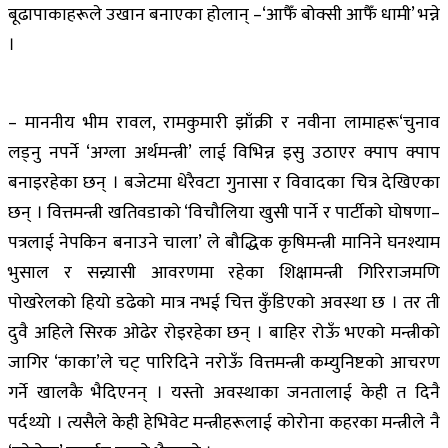
बूढापाकाहरूले उखान बनाएका होलान् –‘आफैँ बोक्सी आफैँ धामी’ भन्ने
।
– माननीय भीम रावल, रामकुमारी झाँक्री र नवीना लामाहरू‘चुनाव
लड्नु नपर्ने ‘अग्ला अर्थमन्त्री’ लाई विभिन्न इसु उठाएर क्पाप क्पाप
बनाइरहेका छन् । बजेटमा धेरैवटा गुनासा र विवादका चित्र देखिएका
छन् । वित्तमन्त्री खतिवडाको ‘विचौलिया खुसी पार्ने र पार्टीको घोषणा–
पत्रलाई नेपकिन बनाउने चाला’ ले बौद्धिक कृषिमन्त्री मानिने घनश्याम
भुसाल र सन्न्यासी आवरणमा रहेका शिक्षामन्त्री गिरिराजमणि
पोखरेलको हियो डढेको मात्र नभई चित्त कुँडिएको अवस्था छ । तर ती
दुवै अहिले सिरक ओढेर रोइरहेका छन् । बाहिर रोऊँ भएको मन्त्रीको
जागिर ‘काका’ले चट् पारिदिने नरोऊँ वित्तमन्त्री कम्युनिष्टको आचरण
गर्ने खालकै भैदिएनन् । यस्तो अवस्थाका जनतालाई केही त दिनै
पर्दथ्यो । त्यसैले केही हेभिवेट मन्त्रीहरूलाई कोरोना कहरका मन्त्रीले नै