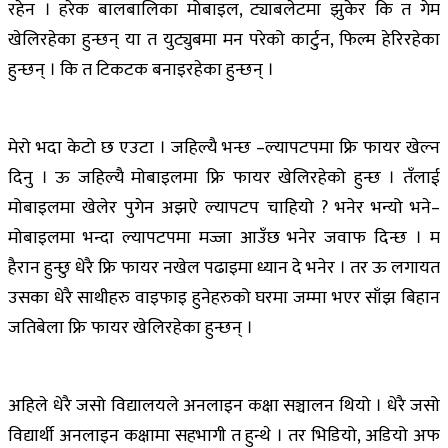
रहेन । हरेक बालबालिका मोबाइल, ट्याबलेटमा झुकेर कि त गेम
खेलिरहेका हुन्छन् या त युट्युबमा मन परेको कार्टुन, फिल्म हेरिरहेका
हुन्छन् । कि त टिकटक बनाइरहेका हुन्छन् ।
मेरो भदा केटो छ एउटा । जहिल्यै भन्छ –ल्यापटपमा फ्रि फायर खेल्न
दिनु । ऊ जहिल्यै मोबाइलमा फ्रि फायर खेलिरहेको हुन्छ । तँलाई
मोबाइलमा खेलेर पुगेन अझऐ ल्यापटप चाहियो ? भनेर भन्यो भने–
मोबाइलमा भन्दा ल्यापटपमा मज्जा आउँछ भनेर जवाफ दिन्छ । म
हैरान हुन्छु धेरै फ्रि फायर नखेल पढाइमा ध्यान दे भनेर । तर ऊ लगायत
उसका धेरै साथीहरु वाइफाइ हुनेहरुको घरमा जम्मा भएर साँझ बिहान
जतिबेला फ्रि फायर खेलिरहेका हुन्छन् ।
अहिले धेरै जसो विद्यालयले अनलाइन कक्षा सञ्चालन थियो । धेरै जसो
विद्यार्थी अनलाइन कक्षामा सहभागी त हुन्थे । तर भिडियो, अडियो अफ