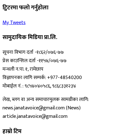
ट्विटरमा फलो गर्नुहोला
My Tweets
सामुदायिक मिडिया प्रा.लि.
सूचना विभाग दर्ता -१८६२/०७६-७७
प्रेस काउन्सिल दर्ता -११५४/०७६-७७
मन्थली न.पा. १, रामेछाप
विज्ञापनका लागि सम्पर्क: +977-48540200
मोबाईल नं. : ९८५४०४०५८६, ९८६८३३१२३४
लेख, ब्लग वा अन्य समाचारमुलक सामग्रीका लागि:
news.janatavoice@gmail.com (News)
article.janatavoice@gmail.com
हाम्रो टिम