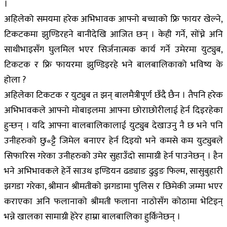
।
अहिलेको समयमा हरेक अभिभावक आफ्नो बच्चाको फ्रि फायर खेल्ने,
टिकटकमा झुण्डिरहने बानीदेखि आजित छन् । केही गर्ने, सोंच्ने अनि
साथीभाइसँग घुलमिल भएर सिर्जनात्मक कार्य गर्ने उमेरमा युट्युब,
टिकटक र फ्रि फायरमा झुण्डिइरहे भने बालबालिकाको भविष्य के
होला ?
अहिलेका टिकटक र युट्युब त झन् बालमैत्रीपूर्ण छँदै छैन । तैपनि हरेक
अभिभावकले आफ्नो मोबाइलमा आफ्ना छोराछोरीलाई हेर्न दिइरहेका
हुन्छन् । यदि आफ्ना बालबालिकालाई युट्युब देखाउनु नै छ भने पनि
उनीहरुको छु«ट्टै जिमेल बनाएर हेर्न दिइयो भने कमसे कम युट्युबले
सिफारिस गरेका उनीहरुको उमेर सुहाउँदो सामाग्री हेर्न पाउनेछन् । हैन
भने अभिभावकले हेर्ने साउथ इण्डियन ढड्याङ ढुडुङ फिल्म, सासुबुहारी
झगडा गरेका, श्रीमान श्रीमतीको झगडामा पुलिस र छिमेकी जम्मा भएर
कराएका अनि फलानाको श्रीमती फलाना नाठोसँग कोठामा भेटिइन्
भन्ने खालका सामाग्री हेरेर हाम्रा बालबालिका हुर्किनेछन् ।