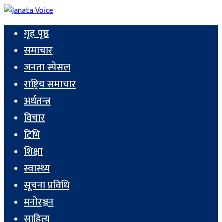
गृह पृष्ठ
समाचार
जनता स्पेसल
राष्ट्रिय समाचार
अर्थतन्त्र
विचार
टिभि
शिक्षा
स्वास्थ्य
सूचना प्रविधि
मनोरञ्जन
साहित्य