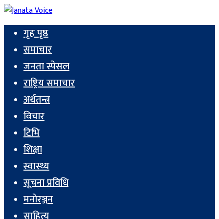
गृह पृष्ठ
समाचार
जनता स्पेसल
राष्ट्रिय समाचार
अर्थतन्त्र
विचार
टिभि
शिक्षा
स्वास्थ्य
सूचना प्रविधि
मनोरञ्जन
साहित्य