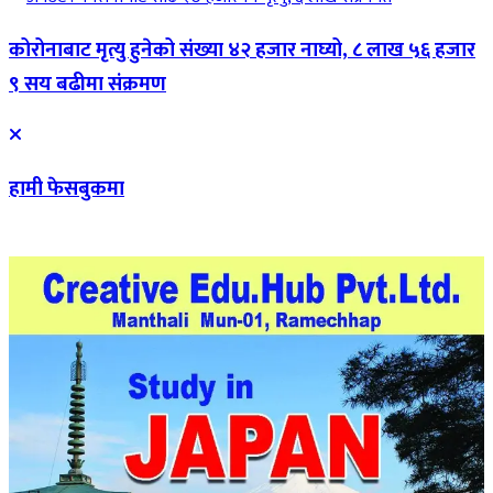
कोरोनाबाट मृत्यु हुनेको संख्या ४२ हजार नाघ्यो, ८ लाख ५६ हजार
९ सय बढीमा संक्रमण
हामी फेसबुकमा