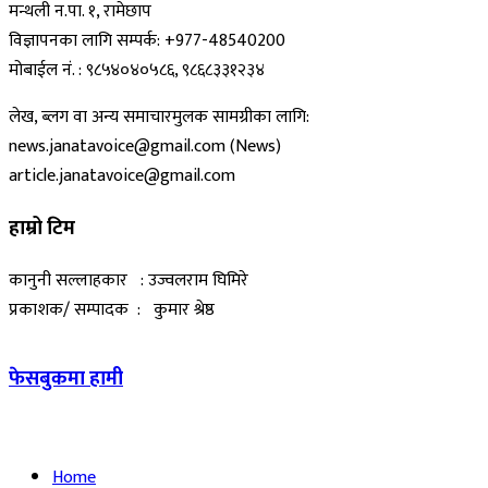
मन्थली न.पा. १, रामेछाप
विज्ञापनका लागि सम्पर्क: +977-48540200
मोबाईल नं. : ९८५४०४०५८६, ९८६८३३१२३४
लेख, ब्लग वा अन्य समाचारमुलक सामग्रीका लागि:
news.janatavoice@gmail.com (News)
article.janatavoice@gmail.com
हाम्रो टिम
कानुनी सल्लाहकार : उज्वलराम घिमिरे
प्रकाशक/ सम्पादक : कुमार श्रेष्ठ
फेसबुकमा हामी
Home