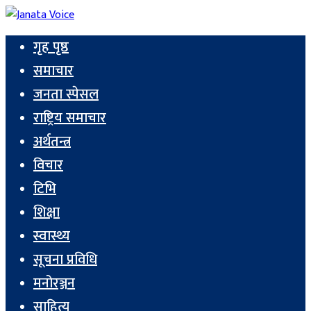
गृह पृष्ठ
समाचार
जनता स्पेसल
राष्ट्रिय समाचार
अर्थतन्त्र
विचार
टिभि
शिक्षा
स्वास्थ्य
सूचना प्रविधि
मनोरञ्जन
साहित्य