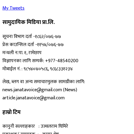
My Tweets
सामुदायिक मिडिया प्रा.लि.
सूचना विभाग दर्ता -१८६२/०७६-७७
प्रेस काउन्सिल दर्ता -११५४/०७६-७७
मन्थली न.पा. १, रामेछाप
विज्ञापनका लागि सम्पर्क: +977-48540200
मोबाईल नं. : ९८५४०४०५८६, ९८६८३३१२३४
लेख, ब्लग वा अन्य समाचारमुलक सामग्रीका लागि:
news.janatavoice@gmail.com (News)
article.janatavoice@gmail.com
हाम्रो टिम
कानुनी सल्लाहकार : उज्वलराम घिमिरे