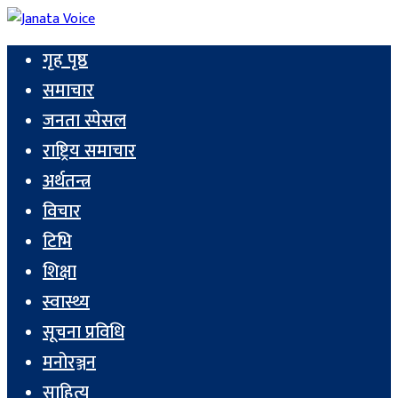
गृह पृष्ठ
समाचार
जनता स्पेसल
राष्ट्रिय समाचार
अर्थतन्त्र
विचार
टिभि
शिक्षा
स्वास्थ्य
सूचना प्रविधि
मनोरञ्जन
साहित्य