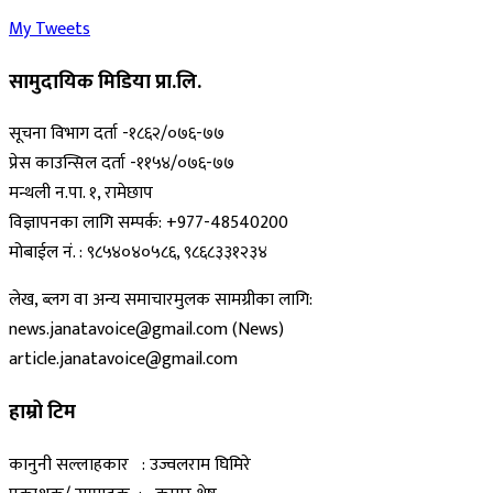
My Tweets
सामुदायिक मिडिया प्रा.लि.
सूचना विभाग दर्ता -१८६२/०७६-७७
प्रेस काउन्सिल दर्ता -११५४/०७६-७७
मन्थली न.पा. १, रामेछाप
विज्ञापनका लागि सम्पर्क: +977-48540200
मोबाईल नं. : ९८५४०४०५८६, ९८६८३३१२३४
लेख, ब्लग वा अन्य समाचारमुलक सामग्रीका लागि:
news.janatavoice@gmail.com (News)
article.janatavoice@gmail.com
हाम्रो टिम
कानुनी सल्लाहकार : उज्वलराम घिमिरे