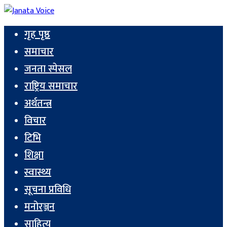
गृह पृष्ठ
समाचार
जनता स्पेसल
राष्ट्रिय समाचार
अर्थतन्त्र
विचार
टिभि
शिक्षा
स्वास्थ्य
सूचना प्रविधि
मनोरञ्जन
साहित्य