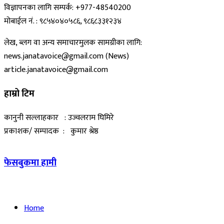
विज्ञापनका लागि सम्पर्क: +977-48540200
मोबाईल नं. : ९८५४०४०५८६, ९८६८३३१२३४
लेख, ब्लग वा अन्य समाचारमुलक सामग्रीका लागि:
news.janatavoice@gmail.com (News)
article.janatavoice@gmail.com
हाम्रो टिम
कानुनी सल्लाहकार : उज्वलराम घिमिरे
प्रकाशक/ सम्पादक : कुमार श्रेष्ठ
फेसबुकमा हामी
Home