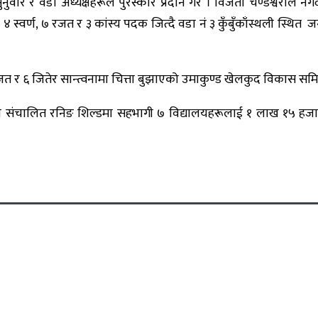
ुनुवार र वडा अध्यक्षहरूले पुरस्कार प्रदान गरे । विजेता चण्डेश्वरीले 
 ४ स्वर्ण, ७ रजत र ३ कांस्य पदक जित्दै वडा नं ३ कुँबुँकाँस्थली स्
, ६ रजत र ६ जितेर सान्त्वनामा चित्ता बुझाएको उमाकुण्ड खेलकुद विकास सम
 संचालित रनिङ शिल्डमा सहभागी ७ विद्यालयहरूलाई १ लाख १५ हजार