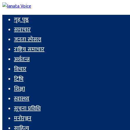
गृह पृष्ठ
समाचार
जनता स्पेसल
राष्ट्रिय समाचार
अर्थतन्त्र
विचार
टिभि
शिक्षा
स्वास्थ्य
सूचना प्रविधि
मनोरञ्जन
साहित्य