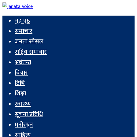
गृह पृष्ठ
समाचार
जनता स्पेसल
राष्ट्रिय समाचार
अर्थतन्त्र
विचार
टिभि
शिक्षा
स्वास्थ्य
सूचना प्रविधि
मनोरञ्जन
साहित्य