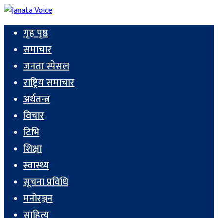
गृह पृष्ठ
समाचार
जनता स्पेसल
राष्ट्रिय समाचार
अर्थतन्त्र
विचार
टिभि
शिक्षा
स्वास्थ्य
सूचना प्रविधि
मनोरञ्जन
साहित्य