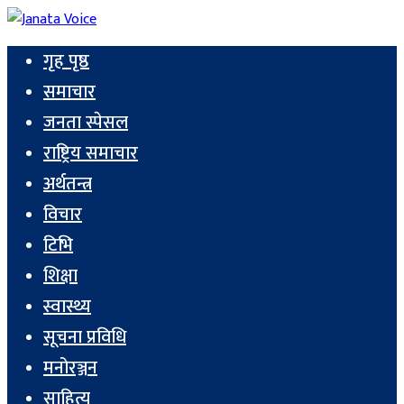
गृह पृष्ठ
समाचार
जनता स्पेसल
राष्ट्रिय समाचार
अर्थतन्त्र
विचार
टिभि
शिक्षा
स्वास्थ्य
सूचना प्रविधि
मनोरञ्जन
साहित्य