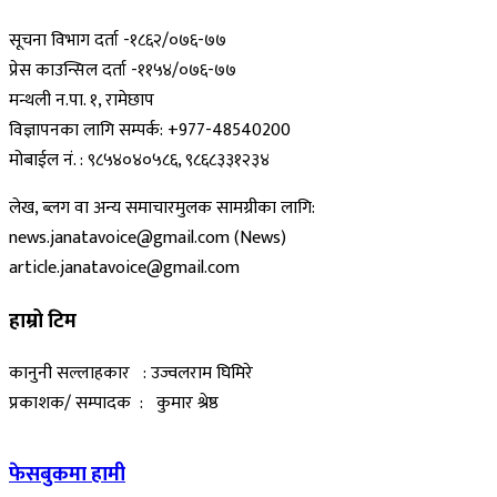
सूचना विभाग दर्ता -१८६२/०७६-७७
प्रेस काउन्सिल दर्ता -११५४/०७६-७७
मन्थली न.पा. १, रामेछाप
विज्ञापनका लागि सम्पर्क: +977-48540200
मोबाईल नं. : ९८५४०४०५८६, ९८६८३३१२३४
लेख, ब्लग वा अन्य समाचारमुलक सामग्रीका लागि:
news.janatavoice@gmail.com (News)
article.janatavoice@gmail.com
हाम्रो टिम
कानुनी सल्लाहकार : उज्वलराम घिमिरे
प्रकाशक/ सम्पादक : कुमार श्रेष्ठ
फेसबुकमा हामी