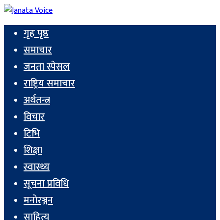
गृह पृष्ठ
समाचार
जनता स्पेसल
राष्ट्रिय समाचार
अर्थतन्त्र
विचार
टिभि
शिक्षा
स्वास्थ्य
सूचना प्रविधि
मनोरञ्जन
साहित्य