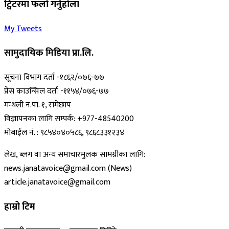
ट्विटरमा फलो गर्नुहोला
My Tweets
सामुदायिक मिडिया प्रा.लि.
सूचना विभाग दर्ता -१८६२/०७६-७७
प्रेस काउन्सिल दर्ता -११५४/०७६-७७
मन्थली न.पा. १, रामेछाप
विज्ञापनका लागि सम्पर्क: +977-48540200
मोबाईल नं. : ९८५४०४०५८६, ९८६८३३१२३४
लेख, ब्लग वा अन्य समाचारमुलक सामग्रीका लागि:
news.janatavoice@gmail.com (News)
article.janatavoice@gmail.com
हाम्रो टिम