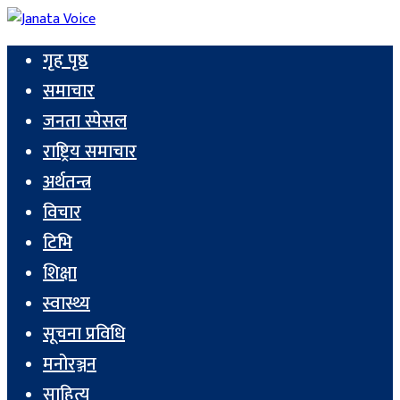
गृह पृष्ठ
समाचार
जनता स्पेसल
राष्ट्रिय समाचार
अर्थतन्त्र
विचार
टिभि
शिक्षा
स्वास्थ्य
सूचना प्रविधि
मनोरञ्जन
साहित्य