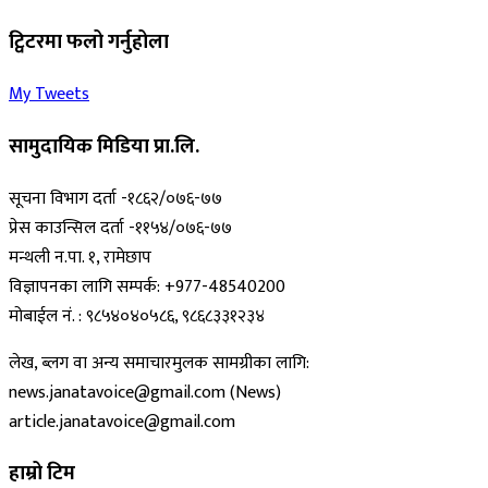
ट्विटरमा फलो गर्नुहोला
My Tweets
सामुदायिक मिडिया प्रा.लि.
सूचना विभाग दर्ता -१८६२/०७६-७७
प्रेस काउन्सिल दर्ता -११५४/०७६-७७
मन्थली न.पा. १, रामेछाप
विज्ञापनका लागि सम्पर्क: +977-48540200
मोबाईल नं. : ९८५४०४०५८६, ९८६८३३१२३४
लेख, ब्लग वा अन्य समाचारमुलक सामग्रीका लागि:
news.janatavoice@gmail.com (News)
article.janatavoice@gmail.com
हाम्रो टिम