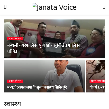
जनता स्पेसल
मन्थली नगरपालिका पूर्ण खोप सुनिश्चित पालिका
घोषित
जनता स्पेसल
ब्यानर समाचार
मन्थली अस्पतालमा निःशुल्क स्वास्थ्य शिविर हुँदै
यो वर्ष ६० हजा
स्वास्थ्य