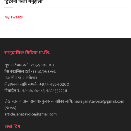
ट्विटरमा फलो गर्नुहोला
My Tweets
सामुदायिक मिडिया प्रा.लि.
सूचना विभाग दर्ता -१८६२/०७६-७७
प्रेस काउन्सिल दर्ता -११५४/०७६-७७
मन्थली न.पा. १, रामेछाप
विज्ञापनका लागि सम्पर्क: +977-48540200
मोबाईल नं. : ९८५४०४०५८६, ९८६८३३१२३४
लेख, ब्लग वा अन्य समाचारमुलक सामग्रीका लागि: news.janatavoice@gmail.com
(News)
article.janatavoice@gmail.com
हाम्रो टिम