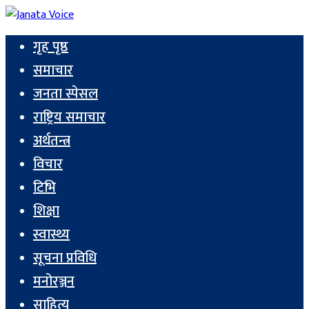
गृह पृष्ठ
समाचार
जनता स्पेसल
राष्ट्रिय समाचार
अर्थतन्त्र
विचार
टिभि
शिक्षा
स्वास्थ्य
सूचना प्रविधि
मनोरञ्जन
साहित्य